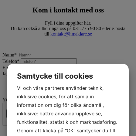
Kom i kontakt med oss
Fyll i dina uppgifter här.
Du kan också alltid ringa oss på 031-775 90 80 eller e-posta
till
kontakt@hmaklare.se
Namn
*
Telefon
*
Epost
*
Jag vill:
*
Samtycke till cookies
Vi och våra partners använder teknik,
inklusive cookies, för att samla in
Ytterligare beskrivning
information om dig för olika ändamål,
inklusive: bättre användarupplevelse,
funktionalitet, statistik och marknadsföring.
Skicka
Genom att klicka på "OK" samtycker du till