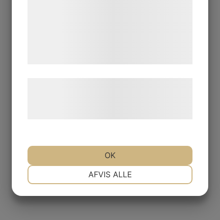
analysepartnere, som kan kombinere dem
med data, du tidligere har givet dem eller
de har indsamlet gennem din brug af deres
tjenester. Ved at klikke på 'OK' giver du
samtykke til disse formål.
Læs mere om vores brug af cookies og
behandling af persondata på vores
hjemmeside.
OK
NØDVENDIGE
PRÆFERENCER
AFVIS ALLE
MARKETING
STATISTIK