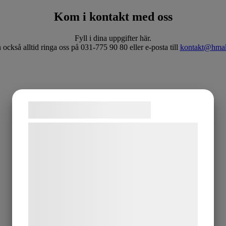
Kom i kontakt med oss
Fyll i dina uppgifter här.
också alltid ringa oss på 031-775 90 80 eller e-posta till
kontakt@hmak
Samtykke til cookies
Vi og vores samarbejdspartnere bruger
teknologier, herunder cookies, til at
indsamle oplysninger om dig til forskellige
formål, herunder: Tilpasning af annoncering,
bedre brugeroplevelse, funktionalitet,
statistik og marketing. Disse oplysninger
kan blive delt med annoncerings- og