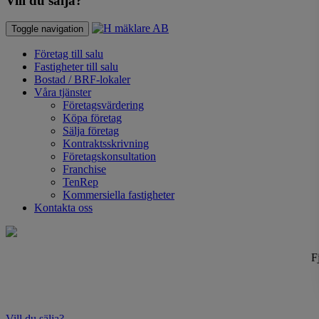
Vill du sälja?
Toggle navigation
Företag till salu
Fastigheter till salu
Bostad / BRF-lokaler
Våra tjänster
Företagsvärdering
Köpa företag
Sälja företag
Kontraktsskrivning
Företagskonsultation
Franchise
TenRep
Kommersiella fastigheter
Kontakta oss
F
Vill du sälja?