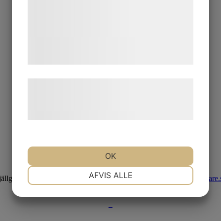
analysepartnere, som kan kombinere dem
med data, du tidligere har givet dem eller
de har indsamlet gennem din brug af deres
tjenester. Ved at klikke på 'OK' giver du
samtykke til disse formål.
Læs mere om vores brug af cookies og
behandling af persondata på vores
hjemmeside.
OK
NØDVENDIGE
PRÆFERENCER
AFVIS ALLE
jällgatan 28, 413 17 Göteborg | +46 31 775 90 80 |
kontakt@hmaklare.
MARKETING
STATISTIK