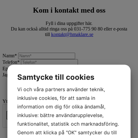
Kom i kontakt med oss
Fyll i dina uppgifter här.
Du kan också alltid ringa oss på 031-775 90 80 eller e-posta
till
kontakt@hmaklare.se
Namn
*
Telefon
*
Epost
*
Jag vill:
*
Samtycke till cookies
Vi och våra partners använder teknik,
inklusive cookies, för att samla in
Ytterligare beskrivning
information om dig för olika ändamål,
inklusive: bättre användarupplevelse,
funktionalitet, statistik och marknadsföring.
Skicka
Genom att klicka på "OK" samtycker du till