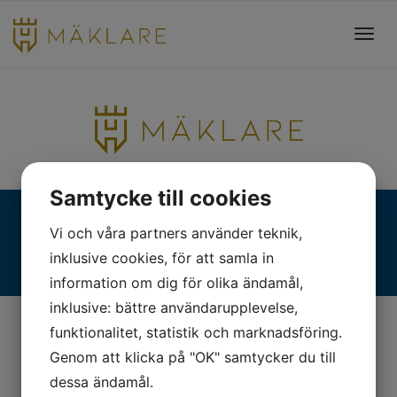
Toggl
navig
Samtycke till cookies
Fjällgatan 28, 413 17 Göteborg | +46 31 775 90 80 |
Vi och våra partners använder teknik,
kontakt@hmaklare.se
inklusive cookies, för att samla in
information om dig för olika ändamål,
inklusive: bättre användarupplevelse,
funktionalitet, statistik och marknadsföring.
Genom att klicka på "OK" samtycker du till
dessa ändamål.