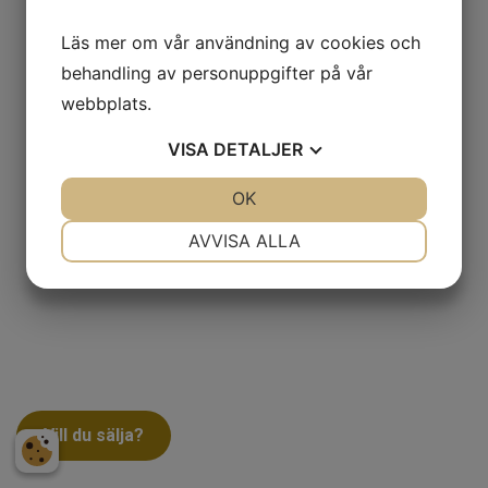
Läs mer om vår användning av cookies och
behandling av personuppgifter på vår
webbplats.
VISA
DETALJER
JA
NEJ
OK
JA
NEJ
NÖDVÄNDIG
INSTÄLLNINGAR
AVVISA ALLA
JA
NEJ
JA
NEJ
MARKNADSFÖRING
STATISTIK
Vill du sälja?