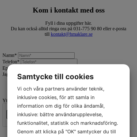
Kom i kontakt med oss
Fyll i dina uppgifter här.
Du kan också alltid ringa oss på 031-775 90 80 eller e-posta
till
kontakt@hmaklare.se
Namn
*
Telefon
*
Epost
*
Jag vill:
*
Samtycke till cookies
Vi och våra partners använder teknik,
inklusive cookies, för att samla in
Ytterligare beskrivning
information om dig för olika ändamål,
inklusive: bättre användarupplevelse,
funktionalitet, statistik och marknadsföring.
Skicka
Genom att klicka på "OK" samtycker du till