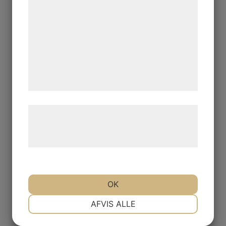
kan blive delt med annoncerings- og
analysepartnere, som kan kombinere dem
med data, du tidligere har givet dem eller
de har indsamlet gennem din brug af deres
tjenester. Ved at klikke på 'OK' giver du
samtykke til disse formål.
Læs mere om vores brug af cookies og
behandling af persondata på vores
hjemmeside.
OK
NØDVENDIGE
PRÆFERENCER
AFVIS ALLE