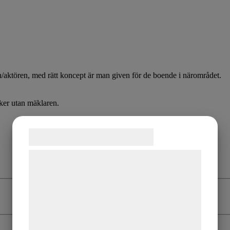
en/aktören, med rätt koncept är man given för de boende i närområdet.
sker utan mäklaren.
Samtykke til cookies
Vi og vores samarbejdspartnere bruger
teknologier, herunder cookies, til at
indsamle oplysninger om dig til forskellige
formål, herunder: Tilpasning af annoncering,
bedre brugeroplevelse, funktionalitet,
statistik og marketing. Disse oplysninger