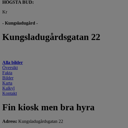
HÖGSTA BUD:
Kr
- Kungsladugård -
Kungsladugårdsgatan 22
Alla bilder
Översikt
Fakta
Bilder
Karta
Kalkyl
Kontakt
Fin kiosk men bra hyra
Adress:
Kungsladugårdsgatan 22