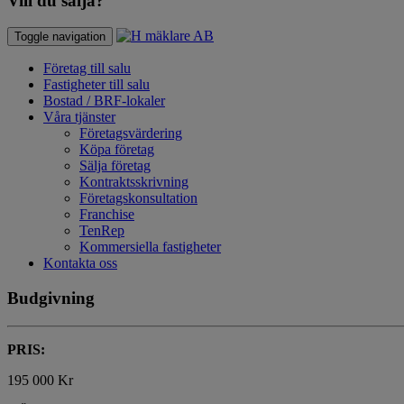
Vill du sälja?
Toggle navigation
Företag till salu
Fastigheter till salu
Bostad / BRF-lokaler
Våra tjänster
Företagsvärdering
Köpa företag
Sälja företag
Kontraktsskrivning
Företagskonsultation
Franchise
TenRep
Kommersiella fastigheter
Kontakta oss
Budgivning
PRIS:
195 000 Kr