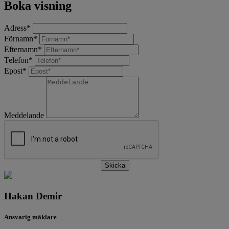
Boka visning
Adress
*
Förnamn
*
Efternamn
*
Telefon
*
Epost
*
Meddelande
Skicka
Hakan Demir
Ansvarig mäklare