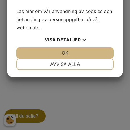
Läs mer om vår användning av cookies och
behandling av personuppgifter på vår
webbplats.
VISA
DETALJER
JA
NEJ
OK
JA
NEJ
NÖDVÄNDIG
INSTÄLLNINGAR
AVVISA ALLA
JA
NEJ
JA
NEJ
MARKNADSFÖRING
STATISTIK
Vill du sälja?