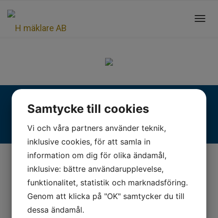
Toggl
navig
Fjällgatan 28, 413 17 Göteborg | +46 31 775 90 80 |
Samtycke till cookies
kontakt@hmaklare.se
Vi och våra partners använder teknik,
inklusive cookies, för att samla in
information om dig för olika ändamål,
inklusive: bättre användarupplevelse,
funktionalitet, statistik och marknadsföring.
Genom att klicka på "OK" samtycker du till
dessa ändamål.