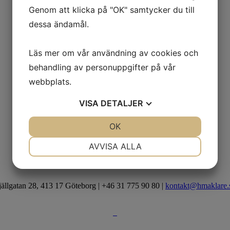
Genom att klicka på "OK" samtycker du till
dessa ändamål.
Läs mer om vår användning av cookies och
behandling av personuppgifter på vår
webbplats.
VISA
DETALJER
JA
NEJ
OK
JA
NEJ
NÖDVÄNDIG
INSTÄLLNINGAR
AVVISA ALLA
JA
NEJ
JA
NEJ
MARKNADSFÖRING
STATISTIK
jällgatan 28, 413 17 Göteborg | +46 31 775 90 80 |
kontakt@hmaklare.