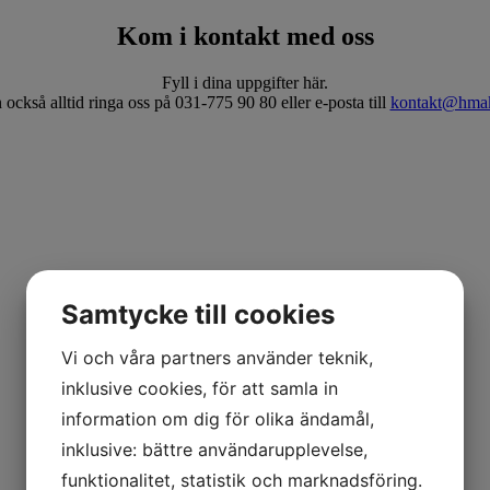
Kom i kontakt med oss
Fyll i dina uppgifter här.
också alltid ringa oss på 031-775 90 80 eller e-posta till
kontakt@hmak
Samtycke till cookies
Vi och våra partners använder teknik,
inklusive cookies, för att samla in
information om dig för olika ändamål,
inklusive: bättre användarupplevelse,
funktionalitet, statistik och marknadsföring.