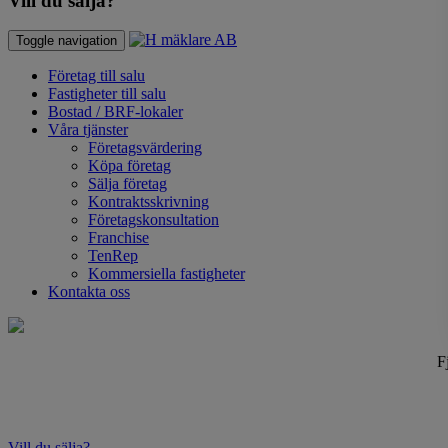
Vill du sälja?
Toggle navigation
Företag till salu
Fastigheter till salu
Bostad / BRF-lokaler
Våra tjänster
Företagsvärdering
Köpa företag
Sälja företag
Kontraktsskrivning
Företagskonsultation
Franchise
TenRep
Kommersiella fastigheter
Kontakta oss
F
Vill du sälja?