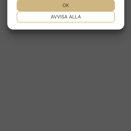
JA
NEJ
OK
JA
NEJ
NÖDVÄNDIG
INSTÄLLNINGAR
AVVISA ALLA
JA
NEJ
JA
NEJ
MARKNADSFÖRING
STATISTIK