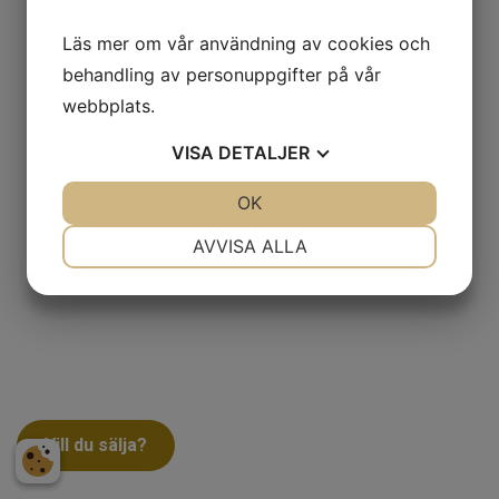
Läs mer om vår användning av cookies och
behandling av personuppgifter på vår
webbplats.
VISA
DETALJER
JA
NEJ
OK
JA
NEJ
NÖDVÄNDIG
INSTÄLLNINGAR
AVVISA ALLA
JA
NEJ
JA
NEJ
MARKNADSFÖRING
STATISTIK
Vill du sälja?