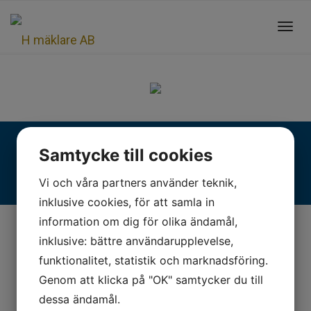
Toggl
navig
Fjällgatan 28, 413 17 Göteborg | +46 31 775 90 80 |
Samtycke till cookies
kontakt@hmaklare.se
Vi och våra partners använder teknik,
inklusive cookies, för att samla in
information om dig för olika ändamål,
inklusive: bättre användarupplevelse,
funktionalitet, statistik och marknadsföring.
Genom att klicka på "OK" samtycker du till
dessa ändamål.