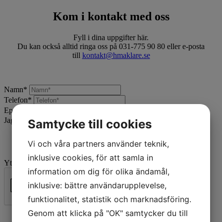
Kom i kontakt med oss
Fyll i dina uppgifter här.
Du kan också alltid ringa oss på 031-775 90 80 eller e-posta
till
kontakt@hmaklare.se
Namn
*
Telefon
*
Epost
*
Jag vill:
*
Samtycke till cookies
Vi och våra partners använder teknik,
inklusive cookies, för att samla in
Ytterligare beskrivning
information om dig för olika ändamål,
inklusive: bättre användarupplevelse,
funktionalitet, statistik och marknadsföring.
Skicka
Genom att klicka på "OK" samtycker du till