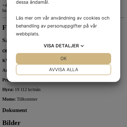
dessa ändamål.
+46705-53 53 62
hakan@hmaklare.se
Läs mer om vår användning av cookies och
behandling av personuppgifter på vår
Fakta
webbplats.
Sammanfattning
VISA
DETALJER
Objektstyp:
Salong
JA
NEJ
OK
JA
NEJ
KVM:
50
NÖDVÄNDIG
INSTÄLLNINGAR
AVVISA ALLA
Adress:
Arkivgatan 6
JA
NEJ
JA
NEJ
Prisidé:
380 000 kr
MARKNADSFÖRING
STATISTIK
Hyra:
19 112 kr/mån
Moms:
Tillkommer
Dokument
Bilder