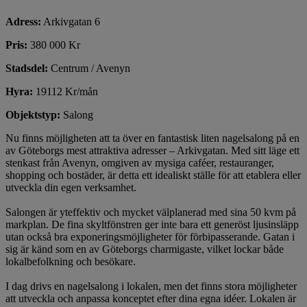
Adress:
Arkivgatan 6
Pris:
380 000 Kr
Stadsdel:
Centrum / Avenyn
Hyra:
19112 Kr/mån
Objektstyp:
Salong
Nu finns möjligheten att ta över en fantastisk liten nagelsalong på en
av Göteborgs mest attraktiva adresser – Arkivgatan. Med sitt läge ett
stenkast från Avenyn, omgiven av mysiga caféer, restauranger,
shopping och bostäder, är detta ett idealiskt ställe för att etablera eller
utveckla din egen verksamhet.
Salongen är yteffektiv och mycket välplanerad med sina 50 kvm på
markplan. De fina skyltfönstren ger inte bara ett generöst ljusinsläpp
utan också bra exponeringsmöjligheter för förbipasserande. Gatan i
sig är känd som en av Göteborgs charmigaste, vilket lockar både
lokalbefolkning och besökare.
I dag drivs en nagelsalong i lokalen, men det finns stora möjligheter
att utveckla och anpassa konceptet efter dina egna idéer. Lokalen är