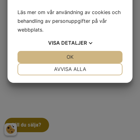
Läs mer om vår användning av cookies och
behandling av personuppgifter på vår
webbplats.
VISA
DETALJER
JA
NEJ
OK
JA
NEJ
NÖDVÄNDIG
INSTÄLLNINGAR
AVVISA ALLA
JA
NEJ
JA
NEJ
MARKNADSFÖRING
STATISTIK
Vill du sälja?