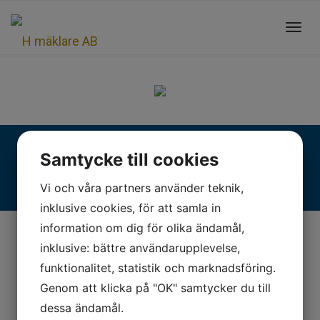
Toggl
navig
Fjällgatan 28, 413 17 Göteborg | +46 31 775 90 80 |
Samtycke till cookies
kontakt@hmaklare.se
Vi och våra partners använder teknik,
inklusive cookies, för att samla in
information om dig för olika ändamål,
inklusive: bättre användarupplevelse,
funktionalitet, statistik och marknadsföring.
Genom att klicka på "OK" samtycker du till
dessa ändamål.