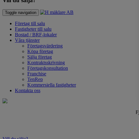
Vill du sälja?
Toggle navigation
Företag till salu
Fastigheter till salu
Bostad / BRF-lokaler
Våra tjänster
Företagsvärdering
Köpa företag
Sälja företag
Kontraktsskrivning
Företagskonsultation
Franchise
TenRep
Kommersiella fastigheter
Kontakta oss
F
Vill du sälja?