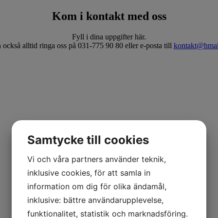
Kom i kontakt med oss
Fyll i dina uppgifter här.
också alltid ringa oss på 031-775 90 80 eller e-posta till
kontakt@hmak
Samtycke till cookies
Vi och våra partners använder teknik,
inklusive cookies, för att samla in
information om dig för olika ändamål,
inklusive: bättre användarupplevelse,
funktionalitet, statistik och marknadsföring.