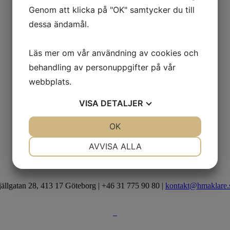
Genom att klicka på "OK" samtycker du till
dessa ändamål.
Läs mer om vår användning av cookies och
behandling av personuppgifter på vår
webbplats.
VISA
DETALJER
JA
NEJ
OK
JA
NEJ
NÖDVÄNDIG
INSTÄLLNINGAR
AVVISA ALLA
JA
NEJ
JA
NEJ
MARKNADSFÖRING
STATISTIK
jällgatan 28, 413 17 Göteborg | +46 31 775 90 80 |
kontakt@hmaklare.