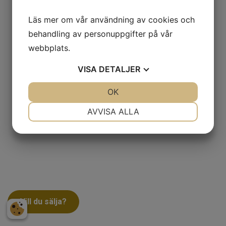
Läs mer om vår användning av cookies och
behandling av personuppgifter på vår
webbplats.
VISA
DETALJER
JA
NEJ
OK
JA
NEJ
NÖDVÄNDIG
INSTÄLLNINGAR
AVVISA ALLA
JA
NEJ
JA
NEJ
MARKNADSFÖRING
STATISTIK
Vill du sälja?