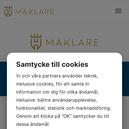
Toggl
navig
Samtycke till cookies
Fjällgatan 28, 413 17 Göteborg | +46 31 775 90 80 |
Vi och våra partners använder teknik,
kontakt@hmaklare.se
inklusive cookies, för att samla in
information om dig för olika ändamål,
inklusive: bättre användarupplevelse,
funktionalitet, statistik och marknadsföring.
Genom att klicka på "OK" samtycker du till
dessa ändamål.