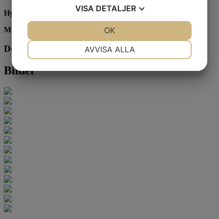
VISA
DETALJER
Hyra:
3 885 kr/mån
JA
NEJ
OK
JA
NEJ
Moms:
Utgår ej
NÖDVÄNDIG
INSTÄLLNINGAR
Dokument
AVVISA ALLA
JA
NEJ
JA
NEJ
Bilder
MARKNADSFÖRING
STATISTIK