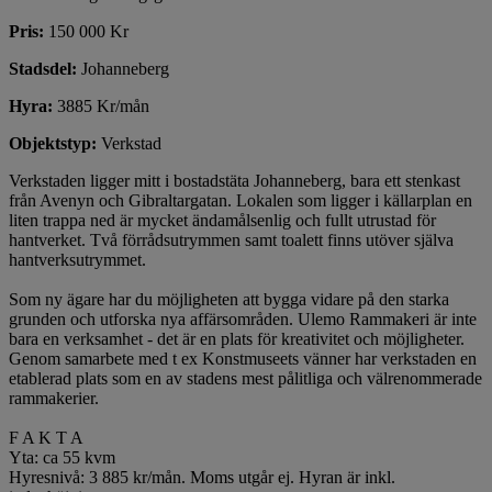
Pris:
150 000 Kr
Stadsdel:
Johanneberg
Hyra:
3885 Kr/mån
Objektstyp:
Verkstad
Verkstaden ligger mitt i bostadstäta Johanneberg, bara ett stenkast
från Avenyn och Gibraltargatan. Lokalen som ligger i källarplan en
liten trappa ned är mycket ändamålsenlig och fullt utrustad för
hantverket. Två förrådsutrymmen samt toalett finns utöver själva
hantverksutrymmet.
Som ny ägare har du möjligheten att bygga vidare på den starka
grunden och utforska nya affärsområden. Ulemo Rammakeri är inte
bara en verksamhet - det är en plats för kreativitet och möjligheter.
Genom samarbete med t ex Konstmuseets vänner har verkstaden en
etablerad plats som en av stadens mest pålitliga och välrenommerade
rammakerier.
F A K T A
Yta: ca 55 kvm
Hyresnivå: 3 885 kr/mån. Moms utgår ej. Hyran är inkl.