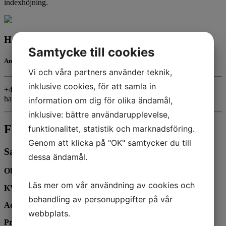
indexhöjning.
Hakan Demir
Samtycke till cookies
Ansvarig mäklare
Vi och våra partners använder teknik,
inklusive cookies, för att samla in
+46705-53 53 62
hakan@hmaklare.se
information om dig för olika ändamål,
inklusive: bättre användarupplevelse,
Fakta
funktionalitet, statistik och marknadsföring.
Genom att klicka på "OK" samtycker du till
Sammanfattning
dessa ändamål.
Objektstyp:
Verkstad
Läs mer om vår användning av cookies och
KVM:
55
behandling av personuppgifter på vår
Adress:
Lagerbringsgatan 11
webbplats.
Prisidé:
150 000 kr