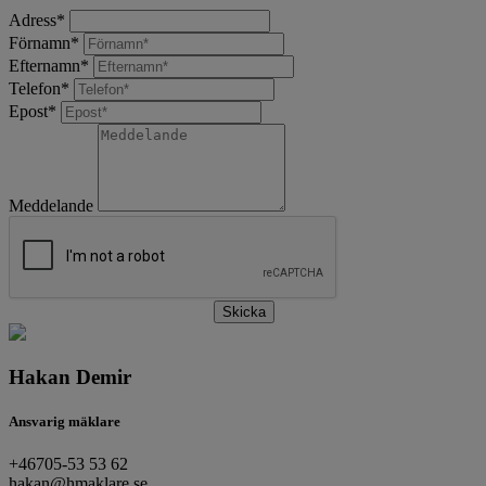
Adress
*
Förnamn
*
Efternamn
*
Telefon
*
Epost
*
Meddelande
Skicka
Hakan Demir
Ansvarig mäklare
+46705-53 53 62
hakan@hmaklare.se