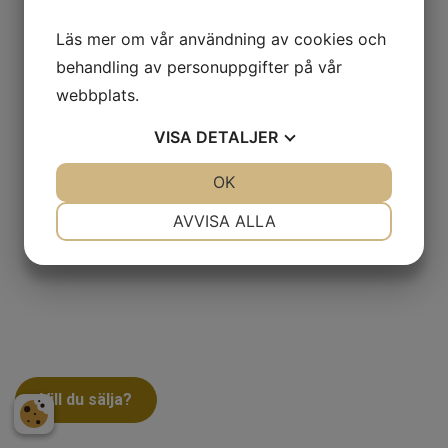
Läs mer om vår användning av cookies och
behandling av personuppgifter på vår
webbplats.
VISA
DETALJER
JA
NEJ
OK
JA
NEJ
NÖDVÄNDIG
INSTÄLLNINGAR
AVVISA ALLA
JA
NEJ
JA
NEJ
MARKNADSFÖRING
STATISTIK
Vill du sälja?