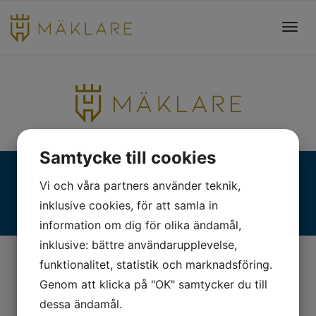
Toggl
navig
Samtycke till cookies
Fjällgatan 28, 413 17 Göteborg | +46 31 775 90 80 |
Vi och våra partners använder teknik,
kontakt@hmaklare.se
inklusive cookies, för att samla in
information om dig för olika ändamål,
inklusive: bättre användarupplevelse,
funktionalitet, statistik och marknadsföring.
Genom att klicka på "OK" samtycker du till
dessa ändamål.