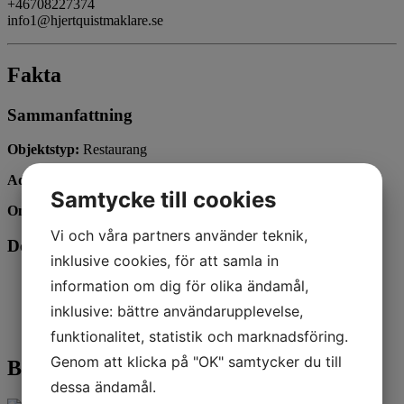
+46708227374
info1@hjertquistmaklare.se
Fakta
Sammanfattning
Objektstyp:
Restaurang
Adress:
Drottninggatan 21
Samtycke till cookies
Område:
Centrum/inom Vallgraven
Vi och våra partners använder teknik,
Dokument
inklusive cookies, för att samla in
A-40
information om dig för olika ändamål,
generalfullmaktSigned
inklusive: bättre användarupplevelse,
Drottninggatan 21
Thai Samila AB
funktionalitet, statistik och marknadsföring.
Genom att klicka på "OK" samtycker du till
Bilder
dessa ändamål.