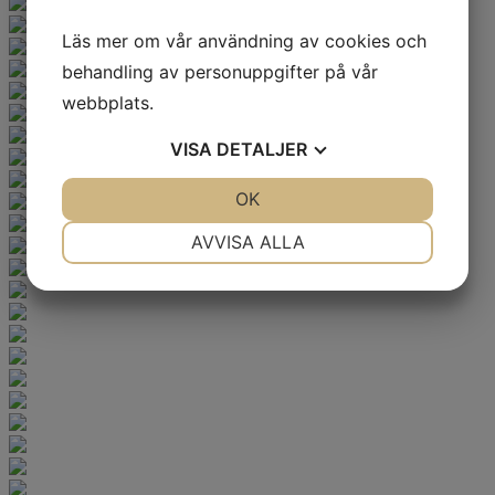
Läs mer om vår användning av cookies och
behandling av personuppgifter på vår
webbplats.
VISA
DETALJER
JA
NEJ
OK
JA
NEJ
NÖDVÄNDIG
INSTÄLLNINGAR
AVVISA ALLA
JA
NEJ
JA
NEJ
MARKNADSFÖRING
STATISTIK