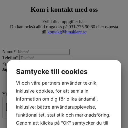
Kom i kontakt med oss
Fyll i dina uppgifter här.
Du kan också alltid ringa oss på 031-775 90 80 eller e-posta
till
kontakt@hmaklare.se
Namn
*
Telefon
*
Epost
*
Jag vill:
*
Samtycke till cookies
Vi och våra partners använder teknik,
inklusive cookies, för att samla in
Ytterligare beskrivning
information om dig för olika ändamål,
inklusive: bättre användarupplevelse,
funktionalitet, statistik och marknadsföring.
Skicka
Genom att klicka på "OK" samtycker du till