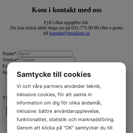
Kom i kontakt med oss
Fyll i dina uppgifter här.
Du kan också alltid ringa oss på 031-775 90 80 eller e-posta
till
kontakt@hmaklare.se
Namn
*
Telefon
*
Epost
*
Jag vill:
*
Samtycke till cookies
Vi och våra partners använder teknik,
inklusive cookies, för att samla in
Ytterligare beskrivning
information om dig för olika ändamål,
inklusive: bättre användarupplevelse,
funktionalitet, statistik och marknadsföring.
Skicka
Genom att klicka på "OK" samtycker du till