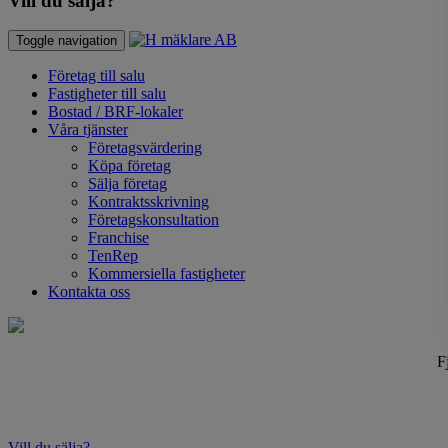
Vill du sälja?
Toggle navigation
Företag till salu
Fastigheter till salu
Bostad / BRF-lokaler
Våra tjänster
Företagsvärdering
Köpa företag
Sälja företag
Kontraktsskrivning
Företagskonsultation
Franchise
TenRep
Kommersiella fastigheter
Kontakta oss
F
Vill du sälja?