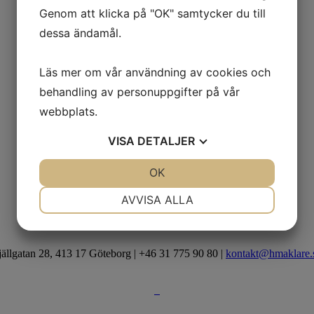
Genom att klicka på "OK" samtycker du till
dessa ändamål.
Läs mer om vår användning av cookies och
behandling av personuppgifter på vår
webbplats.
VISA
DETALJER
JA
NEJ
OK
JA
NEJ
NÖDVÄNDIG
INSTÄLLNINGAR
AVVISA ALLA
JA
NEJ
JA
NEJ
MARKNADSFÖRING
STATISTIK
jällgatan 28, 413 17 Göteborg | +46 31 775 90 80 |
kontakt@hmaklare.