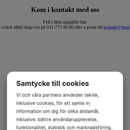
Kom i kontakt med oss
Fyll i dina uppgifter här.
också alltid ringa oss på 031-775 90 80 eller e-posta till
kontakt@hmak
Samtycke till cookies
Vi och våra partners använder teknik,
inklusive cookies, för att samla in
information om dig för olika ändamål,
inklusive: bättre användarupplevelse,
funktionalitet, statistik och marknadsföring.