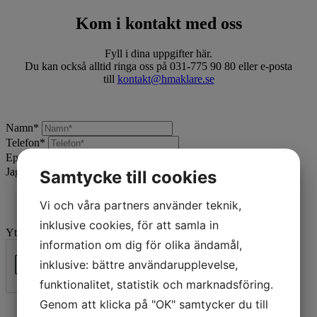
Kom i kontakt med oss
Fyll i dina uppgifter här.
Du kan också alltid ringa oss på 031-775 90 80 eller e-posta
till
kontakt@hmaklare.se
Namn
*
Telefon
*
Epost
*
Jag vill:
*
Samtycke till cookies
Vi och våra partners använder teknik,
inklusive cookies, för att samla in
Ytterligare beskrivning
information om dig för olika ändamål,
inklusive: bättre användarupplevelse,
funktionalitet, statistik och marknadsföring.
Skicka
Genom att klicka på "OK" samtycker du till