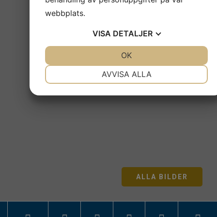
webbplats.
VISA
DETALJER
JA
NEJ
OK
JA
NEJ
NÖDVÄNDIG
INSTÄLLNINGAR
AVVISA ALLA
JA
NEJ
JA
NEJ
MARKNADSFÖRING
STATISTIK
ALLA BILDER