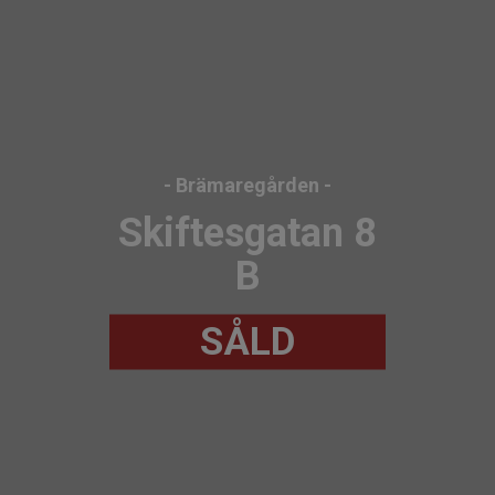
- Brämaregården -
Skiftesgatan 8
B
SÅLD