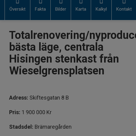
Översikt
Fakta
Bilder
Karta
Kalkyl
Kontakt
Totalrenovering/nyproduc
bästa läge, centrala
Hisingen stenkast från
Wieselgrensplatsen
Adress:
Skiftesgatan 8 B
Pris:
1 900 000 Kr
Stadsdel:
Brämaregården