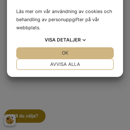
Läs mer om vår användning av cookies och
behandling av personuppgifter på vår
webbplats.
VISA
DETALJER
JA
NEJ
OK
JA
NEJ
NÖDVÄNDIG
INSTÄLLNINGAR
AVVISA ALLA
JA
NEJ
JA
NEJ
MARKNADSFÖRING
STATISTIK
Vill du sälja?