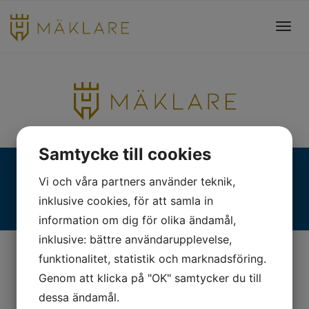
Toggl
navig
Samtycke till cookies
Fjällgatan 28, 413 17 Göteborg | +46 31 775 90 80 |
Vi och våra partners använder teknik,
kontakt@hmaklare.se
inklusive cookies, för att samla in
information om dig för olika ändamål,
inklusive: bättre användarupplevelse,
funktionalitet, statistik och marknadsföring.
Genom att klicka på "OK" samtycker du till
dessa ändamål.