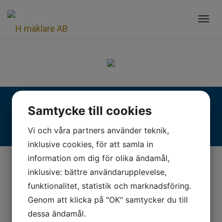
Toggl
navig
Fjällgatan 28, 413 17 Göteborg | +46 31 775 90 80 |
Samtycke till cookies
kontakt@hmaklare.se
Vi och våra partners använder teknik,
inklusive cookies, för att samla in
information om dig för olika ändamål,
inklusive: bättre användarupplevelse,
funktionalitet, statistik och marknadsföring.
Genom att klicka på "OK" samtycker du till
dessa ändamål.