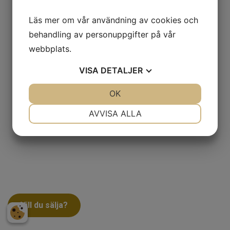
Läs mer om vår användning av cookies och
behandling av personuppgifter på vår
webbplats.
VISA
DETALJER
JA
NEJ
OK
JA
NEJ
NÖDVÄNDIG
INSTÄLLNINGAR
AVVISA ALLA
JA
NEJ
JA
NEJ
MARKNADSFÖRING
STATISTIK
Vill du sälja?