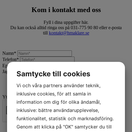
Kom i kontakt med oss
Fyll i dina uppgifter här.
Du kan också alltid ringa oss på 031-775 90 80 eller e-posta
till
kontakt@hmaklare.se
Namn
*
Telefon
*
Epost
*
Jag vill:
*
Samtycke till cookies
Vi och våra partners använder teknik,
inklusive cookies, för att samla in
Ytterligare beskrivning
information om dig för olika ändamål,
inklusive: bättre användarupplevelse,
funktionalitet, statistik och marknadsföring.
Skicka
Genom att klicka på "OK" samtycker du till