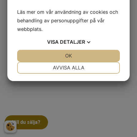
Läs mer om vår användning av cookies och
behandling av personuppgifter på vår
webbplats.
VISA
DETALJER
JA
NEJ
OK
JA
NEJ
NÖDVÄNDIG
INSTÄLLNINGAR
AVVISA ALLA
JA
NEJ
JA
NEJ
MARKNADSFÖRING
STATISTIK
Vill du sälja?