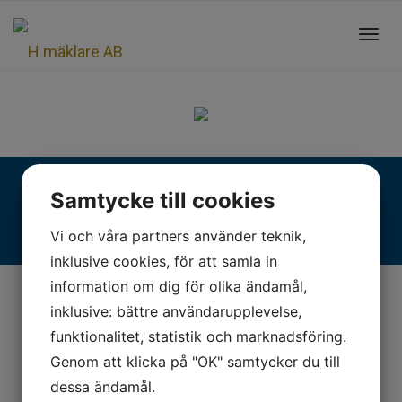
Toggl
navig
Fjällgatan 28, 413 17 Göteborg | +46 31 775 90 80 |
Samtycke till cookies
kontakt@hmaklare.se
Vi och våra partners använder teknik,
inklusive cookies, för att samla in
information om dig för olika ändamål,
inklusive: bättre användarupplevelse,
funktionalitet, statistik och marknadsföring.
Genom att klicka på "OK" samtycker du till
dessa ändamål.