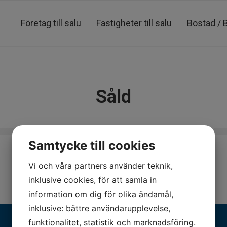
Företag till salu
Fastigheter till salu
Bostad / 
Såld
Haggårdsvägen 41, Stämmestigen 2
Frillesås Måsväg 7
Dalgatan 6 D
Juteskärsgatan 42
Aschebergsgtan 40
Övre Olskroksgatan 1
Grinnekullegatan 71
Samtycke till cookies
Vi och våra partners använder teknik,
inklusive cookies, för att samla in
information om dig för olika ändamål,
inklusive: bättre användarupplevelse,
funktionalitet, statistik och marknadsföring.