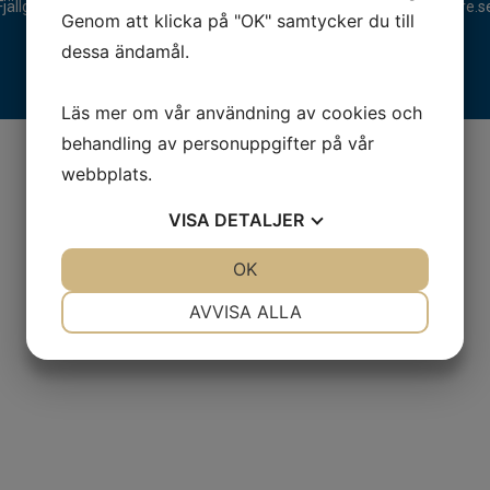
Fjällgatan 28, 413 17 Göteborg | +46 31 775 90 80 |
kontakt@hmaklare.s
Genom att klicka på "OK" samtycker du till
dessa ändamål.
Läs mer om vår användning av cookies och
behandling av personuppgifter på vår
webbplats.
VISA
DETALJER
JA
NEJ
OK
JA
NEJ
NÖDVÄNDIG
INSTÄLLNINGAR
AVVISA ALLA
JA
NEJ
JA
NEJ
MARKNADSFÖRING
STATISTIK