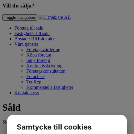
Vill du sälja?
Toggle navigation
Företag till salu
Fastigheter till salu
Bostad / BRF-lokaler
Våra tjänster
Företagsvärdering
Köpa företag
Sälja företag
Kontraktsskrivning
Företagskonsultation
Franchise
TenRep
Kommersiella fastigheter
Kontakta oss
Såld
Sida
Samtycke till cookies
«