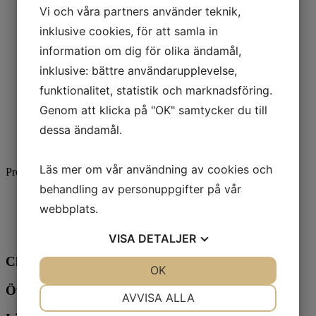
1
Vi och våra partners använder teknik,
2
inklusive cookies, för att samla in
3
4
information om dig för olika ändamål,
5
inklusive: bättre användarupplevelse,
6
7
funktionalitet, statistik och marknadsföring.
8
Genom att klicka på "OK" samtycker du till
9
10
dessa ändamål.
11
»
Läs mer om vår användning av cookies och
Produkter per sida
behandling av personuppgifter på vår
12
webbplats.
36
72
128
VISA
DETALJER
Chalmersgatan 29
JA
NEJ
OK
JA
NEJ
Övre Husargatan 25B
NÖDVÄNDIG
INSTÄLLNINGAR
AVVISA ALLA