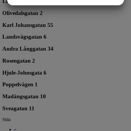
Linnégatan 76
JA
NEJ
JA
NEJ
MARKNADSFÖRING
STATISTIK
Olivedalsgatan 2
Karl Johansgatan 55
Landsvägsgatan 6
Andra Långgatan 34
Rosengatan 2
Hjule-Johnsgata 6
Poppelvägen 1
Madängsgatan 10
Sveagatan 11
Sida
«