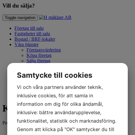
Vill du sälja?
Toggle navigation
Företag till salu
Fastigheter till salu
Bostad / BRF-lokaler
Våra tjänster
Företagsvärdering
Köpa företag
Sälja företag
Kontraktsskrivning
Företagskonsultation
Samtycke till cookies
Franchise
TenRep
Vi och våra partners använder teknik,
Kommersiella fastigheter
Kontakta oss
inklusive cookies, för att samla in
information om dig för olika ändamål,
Kommersiell fastighet
inklusive: bättre användarupplevelse,
funktionalitet, statistik och marknadsföring.
Produkter per sida
Genom att klicka på "OK" samtycker du till
12